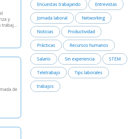
Encuestas trabajando
Entrevistas
el
Jornada laboral
Networking
nza y
 trabajar
Noticias
Productividad
Prácticas
Recursos humanos
Salario
Sin experiencia
STEM
Teletrabajo
Tips laborales
trabajos
ornada de