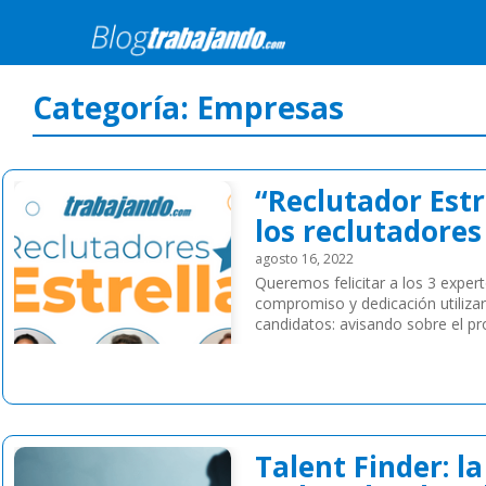
Skip to main content
Blog Trabajando.com
>
Empresas
Categoría:
Empresas
“Reclutador Estr
los reclutadores
agosto 16, 2022
Queremos felicitar a los 3 exper
compromiso y dedicación utiliza
candidatos: avisando sobre el pr
Leer más
Talent Finder: l