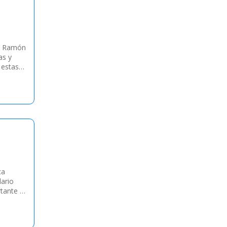
o. Ramón
as y
 estas
ca
ario
rtante es