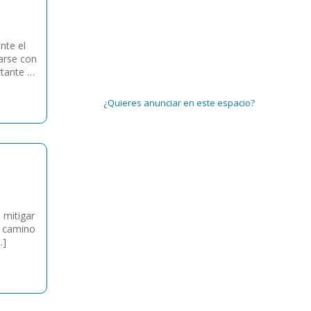
nte el
arse con
rtante a
¿Quieres anunciar en este espacio?
 mitigar
o camino
…]