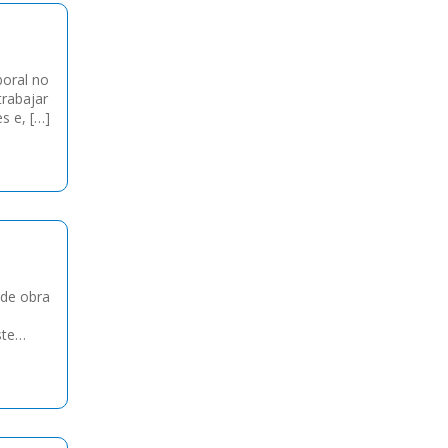
boral no
trabajar
s e, […]
 de obra
e
ste