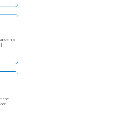
 pandemia
…]
tiene
ocer