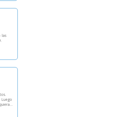
- las
.
tos.
. Luego
quiera