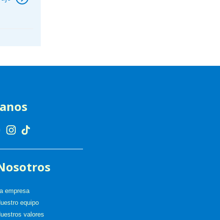
ranos
Nosotros
a empresa
uestro equipo
uestros valores