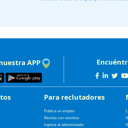
Encuént
 nuestra APP
tos
Para reclutadores
Publica un empleo
L
Recluta con nosotros
N
Ingresa al administrador
N