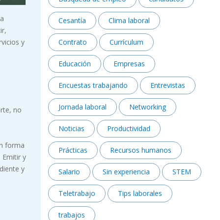
la
Cesantía
Clima laboral
ir,
vicios y
Contrato
Currículum
Educación
Empresas
Encuestas trabajando
Entrevistas
Jornada laboral
Networking
rte, no
Noticias
Productividad
en forma
Prácticas
Recursos humanos
 Emitir y
diente y
Salario
Sin experiencia
STEM
Teletrabajo
Tips laborales
trabajos