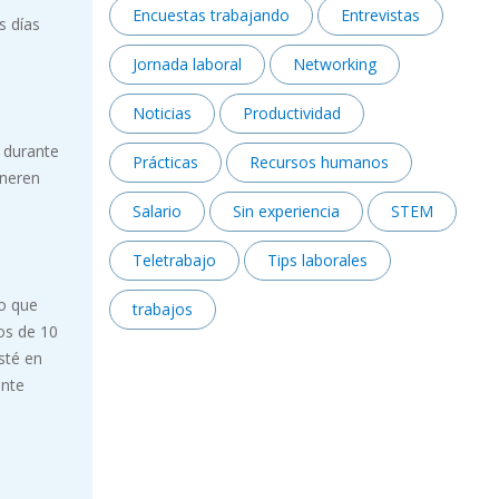
Encuestas trabajando
Entrevistas
s días
Jornada laboral
Networking
Noticias
Productividad
s durante
Prácticas
Recursos humanos
eneren
Salario
Sin experiencia
STEM
Teletrabajo
Tips laborales
lo que
trabajos
os de 10
sté en
ente