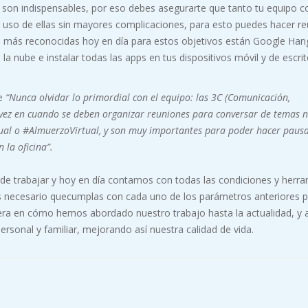
 son indispensables, por eso debes asegurarte que tanto tu equipo c
r uso de ellas sin mayores complicaciones, para esto puedes hacer r
as más reconocidas hoy en día para estos objetivos están Google Han
 nube e instalar todas las apps en tus dispositivos móvil y de escrit
e
“Nunca olvidar lo primordial con el equipo: las 3C (Comunicación,
 vez en cuando se deben organizar reuniones para conversar de temas 
tual o #AlmuerzoVirtual, y son muy importantes para poder hacer pausa
 la oficina”.
e trabajar y hoy en día contamos con todas las condiciones y herr
es necesario quecumplas con cada uno de los parámetros anteriores 
nera en cómo hemos abordado nuestro trabajo hasta la actualidad, y 
rsonal y familiar, mejorando así nuestra calidad de vida.