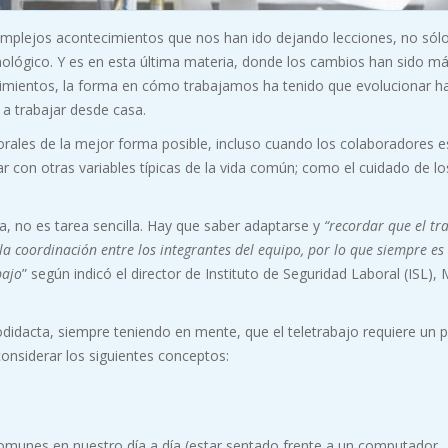
omplejos acontecimientos que nos han ido dejando lecciones, no sólo
cnológico. Y es en esta última materia, donde los cambios han sido m
cimientos, la forma en cómo trabajamos ha tenido que evolucionar ha
 a trabajar desde casa.
orales de la mejor forma posible, incluso cuando los colaboradores e
diar con otras variables típicas de la vida común; como el cuidado de lo
a, no es tarea sencilla. Hay que saber adaptarse y
“recordar que el tr
 la coordinación entre los integrantes del equipo, por lo que siempre es
bajo
” según indicó el director de Instituto de Seguridad Laboral (ISL),
idacta, siempre teniendo en mente, que el teletrabajo requiere un 
onsiderar los siguientes conceptos:
omunes en nuestro día a día (estar sentado frente a un computador,