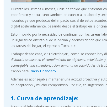
Durante los últimos 6 meses, Chile ha tenido que enfrentar c
económico y social, sino también en cuanto a lo laboral y te
notorios ya que producto del impacto social de estos aconte
digital aceleradamente, pasando desde el trabajo en la oficina
Esto, movido por la necesidad de continuar con las tareas lab
un lugar físico distinto al de la oficina y además tienen que li
las tareas del hogar, el ejercicio físico, etc.
Trabajar desde casa, o “Teletrabajar”, como se conoce hoy dí
distancia se basa en el cumplimiento de objetivos, actividades y
aconsejable una calendarización semanal de actividades de tra
Cañón para
Diario Financiero
.
Además es aconsejable mantener una actitud proactiva y autod
de adaptación y mucho compromiso. Por ello, te sugerimos, c
1.
Curva de aprendizaje:
Aunque el teletrabajo agrupa una serie de acciones que son c