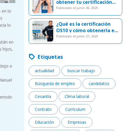
obtener tu certificación
SEC
publicado el junio 26, 2025
 en lo
ás
¿Qué es la certificación
cia lo
OS10 y cómo obtenerla en
Chile?
publicado el junio 27, 2025
stán en
s hijos,
Etiquetas
abajo a
actualidad
buscar trabajo
 Manuel
Búsqueda de empleo
candidatos
Cesantía
Clima laboral
periodo
Contrato
Currículum
Educación
Empresas