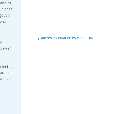
omo tú,
euniones
gout o
orio
¿Quieres anunciar en este espacio?
no
s en el
amientas
para que
avanzar