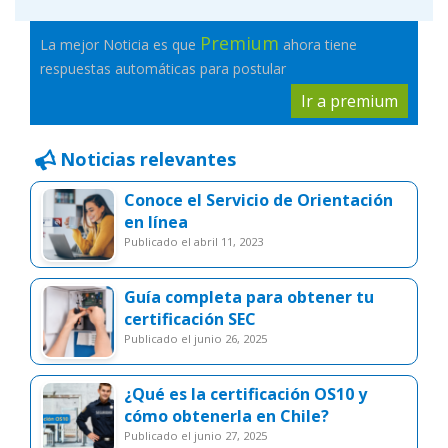
Premium
La mejor Noticia es que
ahora tiene
respuestas automáticas para postular
Ir a premium
Noticias relevantes
Conoce el Servicio de Orientación
en línea
publicado el abril 11, 2023
Guía completa para obtener tu
certificación SEC
publicado el junio 26, 2025
¿Qué es la certificación OS10 y
cómo obtenerla en Chile?
publicado el junio 27, 2025