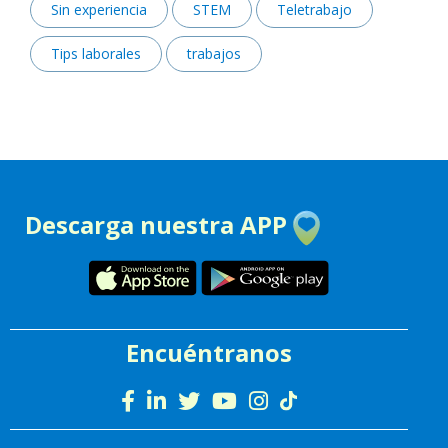
Sin experiencia
STEM
Teletrabajo
Tips laborales
trabajos
Descarga nuestra APP
Encuéntranos