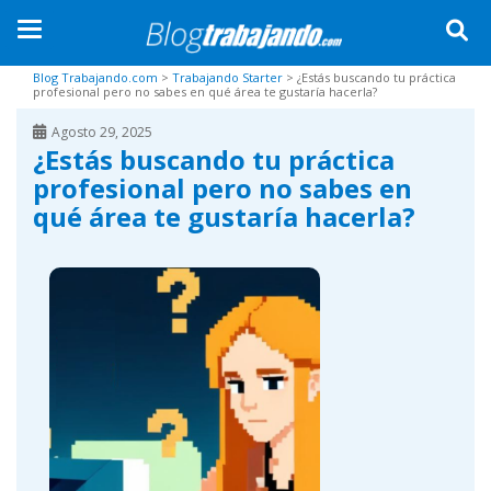
TOGGLE NAVIGATION
Skip to main content
Blog Trabajando.com
>
Trabajando Starter
>
¿Estás buscando tu práctica
profesional pero no sabes en qué área te gustaría hacerla?
Agosto 29, 2025
¿Estás buscando tu práctica
profesional pero no sabes en
qué área te gustaría hacerla?