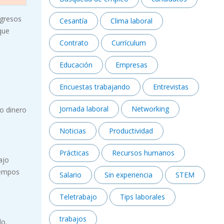
ngresos
Cesantía
Clima laboral
que
Contrato
Currículum
Educación
Empresas
Encuestas trabajando
Entrevistas
Jornada laboral
Networking
o dinero
Noticias
Productividad
Prácticas
Recursos humanos
ajo
iempos
Salario
Sin experiencia
STEM
Teletrabajo
Tips laborales
trabajos
do.