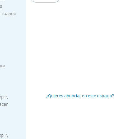
us
CV cuando
ara
¿Quieres anunciar en este espacio?
plir,
acer
plir,