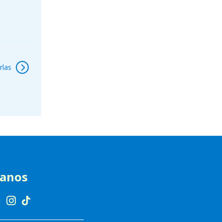
rlas
ranos