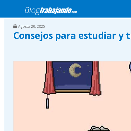
Skip to main content
Blog Trabajando.com
>
Trabajando Starter
>
Consejos para estudi
Agosto 29, 2025
Consejos para estudiar y 