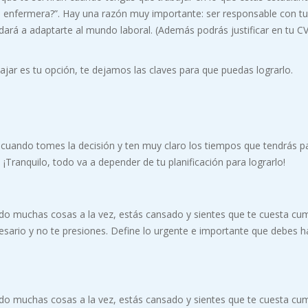
o enfermera?”. Hay una razón muy importante: ser responsable con t
udará a adaptarte al mundo laboral. (Además podrás justificar en tu 
bajar es tu opción, te dejamos las claves para que puedas lograrlo.
a cuando tomes la decisión y ten muy claro los tiempos que tendrás p
 ¡Tranquilo, todo va a depender de tu planificación para lograrlo!
ndo muchas cosas a la vez, estás cansado y sientes que te cuesta cum
cesario y no te presiones. Define lo urgente e importante que debes h
ndo muchas cosas a la vez, estás cansado y sientes que te cuesta cum