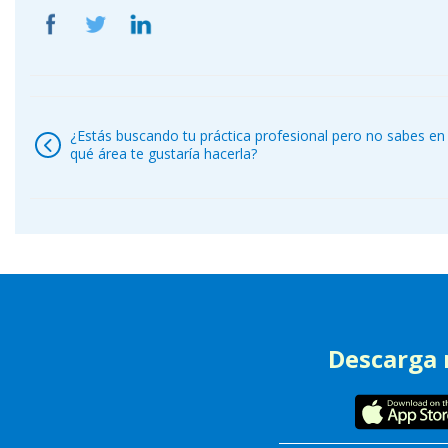
Navegación
de
¿Estás buscando tu práctica profesional pero no sabes en
entradas
qué área te gustaría hacerla?
Descarga