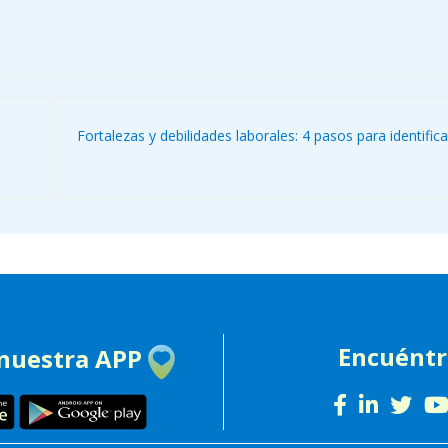
Fortalezas y debilidades laborales: 4 pasos para identifica
Encuént
 nuestra APP