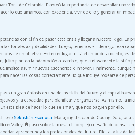
ark Tank de Colombia. Planteó la importancia de desarrollar una vid
a hacer lo que amamos, con excelencia, vivir de ello y generar un impac
tencias con el fin de pasar esta crisis y llegar a nuestro ikigai. La p
 las fortalezas y debilidades. Luego, tenemos el liderazgo, esa capa
n pos de un objetivo. En tercer lugar, está el empoderamiento, es dec
n, Julita plantea la adaptación al cambio, que curiosamente la sitúa p
 que implica asumir nuevos escenarios e innovar. Finalmente, aunque
l para hacer las cosas correctamente, lo que incluye rodearse de per
 puso un gran énfasis en una de las skills del futuro y el capital human
etivos y la capacidad para planificar y organizarse. Asimismo, la inic
n. En esta idea de hacer lo que se ama y que nos paguen por ello.
chileno
Sebastián Espinosa
. Managing director de Coding Dojo, una d
licon Valley. Él puso sobre la mesa el complejo desafío de pensar en 
berían aprender hoy los profesionales del futuro. Ello, a la luz de la 