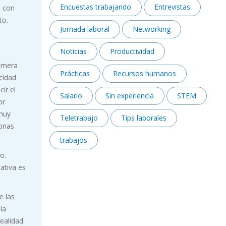
Encuestas trabajando
Entrevistas
a con
to.
Jornada laboral
Networking
Noticias
Productividad
rimera
Prácticas
Recursos humanos
cidad
ir el
Salario
Sin experiencia
STEM
or
 muy
Teletrabajo
Tips laborales
sonas
trabajos
o.
iativa es
e las
la
realidad