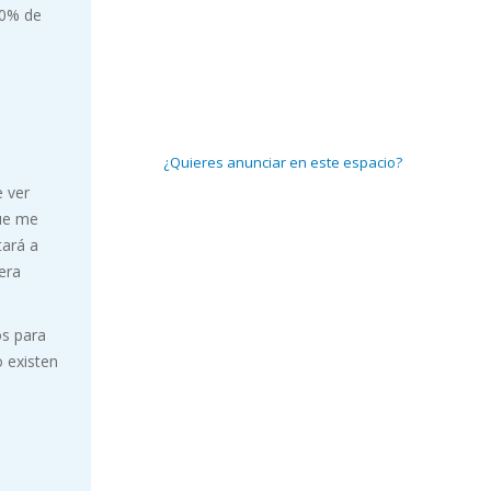
50% de
¿Quieres anunciar en este espacio?
e ver
que me
tará a
era
os para
 existen