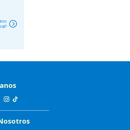
ceso
ral?
ranos
Nosotros