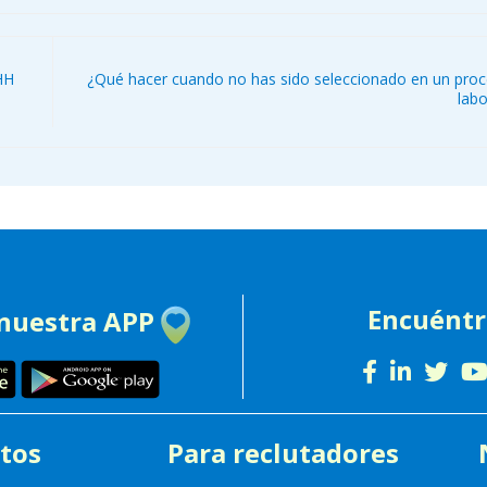
HH
¿Qué hacer cuando no has sido seleccionado en un pro
labo
Encuént
 nuestra APP
tos
Para reclutadores