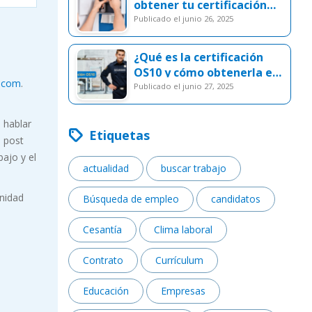
obtener tu certificación
SEC
publicado el junio 26, 2025
¿Qué es la certificación
OS10 y cómo obtenerla en
.com
.
Chile?
publicado el junio 27, 2025
 hablar
Etiquetas
l post
bajo y el
actualidad
buscar trabajo
unidad
Búsqueda de empleo
candidatos
Cesantía
Clima laboral
Contrato
Currículum
Educación
Empresas