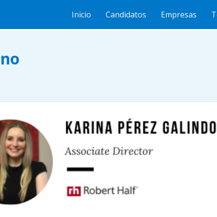
mano
Inicio
Candidatos
Empresas
T
ano