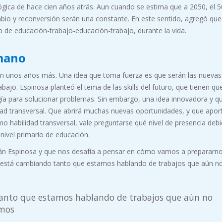
ógica de hace cien años atrás. Aun cuando se estima que a 2050, el 
bio y reconversión serán una constante. En este sentido, agregó que
 de educación-trabajo-educación-trabajo, durante la vida.
umano
 en unos años más. Una idea que toma fuerza es que serán las nuevas
rabajo. Espinosa planteó el tema de las skills del futuro, que tienen qu
logía para solucionar problemas. Sin embargo, una idea innovadora y 
ad transversal. Que abrirá muchas nuevas oportunidades, y que apor
o habilidad transversal, vale preguntarse qué nivel de presencia debi
 nivel primario de educación.
ián Espinosa y que nos desafía a pensar en cómo vamos a prepararn
 está cambiando tanto que estamos hablando de trabajos que aún no
nto que estamos hablando de trabajos que aún no
amos