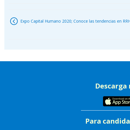
Navegación
de
Expo Capital Humano 2020; Conoce las tendencias en RR
entradas
Descarga
Para candida