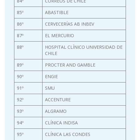
84º
CORREOS DE CHILE
85º
ABASTIBLE
86º
CERVECERÍAS AB INBEV
87º
EL MERCURIO
88º
HOSPITAL CLÍNICO UNIVERSIDAD DE
CHILE
89º
PROCTER AND GAMBLE
90º
ENGIE
91º
SMU
92º
ACCENTURE
93º
ALGRAMO
94º
CLÍNICA INDISA
95º
CLÍNICA LAS CONDES