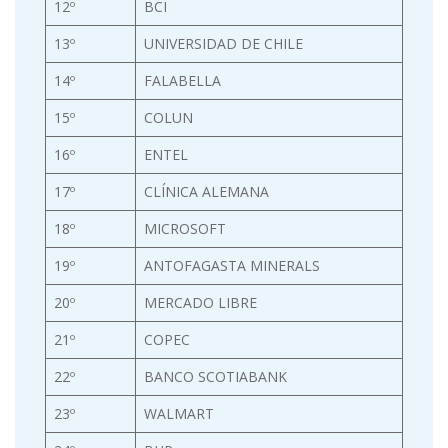
12º
BCI
13º
UNIVERSIDAD DE CHILE
14º
FALABELLA
15º
COLUN
16º
ENTEL
17º
CLÍNICA ALEMANA
18º
MICROSOFT
19º
ANTOFAGASTA MINERALS
20º
MERCADO LIBRE
21º
COPEC
22º
BANCO SCOTIABANK
23º
WALMART