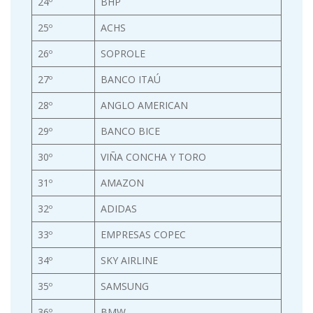
24º
BHP
25º
ACHS
26º
SOPROLE
27º
BANCO ITAÚ
28º
ANGLO AMERICAN
29º
BANCO BICE
30º
VIÑA CONCHA Y TORO
31º
AMAZON
32º
ADIDAS
33º
EMPRESAS COPEC
34º
SKY AIRLINE
35º
SAMSUNG
36º
BMW