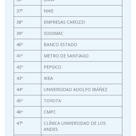
37º
NIKE
38º
EMPRESAS CAROZZI
39º
SODIMAC
40º
BANCO ESTADO
41º
METRO DE SANTIAGO
42º
PEPSICO
43º
IKEA
44º
UNIVERSIDAD ADOLFO IBÁÑEZ
45º
TOYOTA
46º
CMPC
47º
CLÍNICA UNIVERSIDAD DE LOS
ANDES