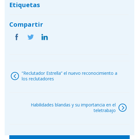
Etiquetas
Compartir
Navegación
de
“Reclutador Estrella” el nuevo reconocimiento a
entradas
los reclutadores
Habilidades blandas y su importancia en el
teletrabajo