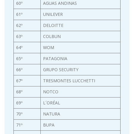
60º
AGUAS ANDINAS
61º
UNILEVER
62º
DELOITTE
63º
COLBUN
64º
WOM
65º
PATAGONIA
66º
GRUPO SECURITY
67º
TRESMONTES LUCCHETTI
68º
NOTCO
69º
L´ORÉAL
70º
NATURA
71º
BUPA