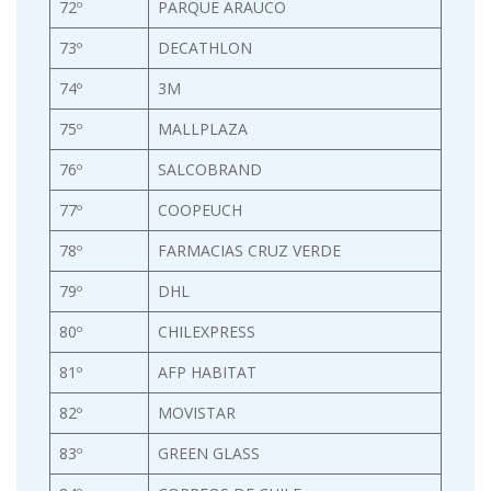
72º
PARQUE ARAUCO
73º
DECATHLON
74º
3M
75º
MALLPLAZA
76º
SALCOBRAND
77º
COOPEUCH
78º
FARMACIAS CRUZ VERDE
79º
DHL
80º
CHILEXPRESS
81º
AFP HABITAT
82º
MOVISTAR
83º
GREEN GLASS