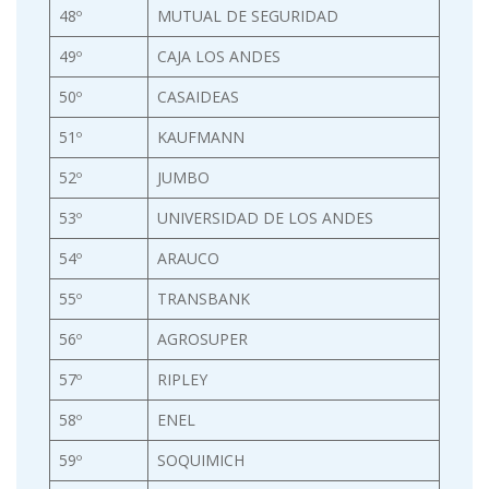
48º
MUTUAL DE SEGURIDAD
49º
CAJA LOS ANDES
50º
CASAIDEAS
51º
KAUFMANN
52º
JUMBO
53º
UNIVERSIDAD DE LOS ANDES
54º
ARAUCO
55º
TRANSBANK
56º
AGROSUPER
57º
RIPLEY
58º
ENEL
59º
SOQUIMICH