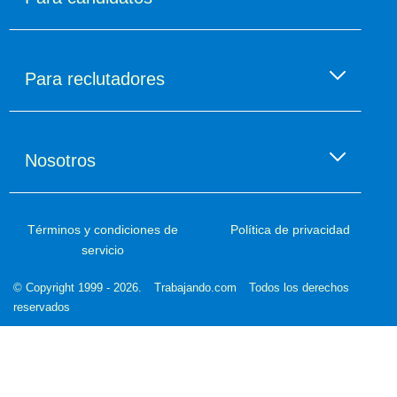
Encuentra empleo
Empleo por categorías
Para reclutadores
Sueldos
Aplicación móvil
Publica un empleo
Asesoría laboral
Recluta con nosotros
Nosotros
Blog
Ingresa al administrador
Crea una cuenta
Encuentra talento
La empresa
Ayuda
Marca empleadora
Nuestro equipo
Términos y condiciones de
Política de privacidad
Talent Finder
servicio
Nuestros valores
© Copyright 1999 - 2026.
Trabajando.com
Todos los derechos
reservados