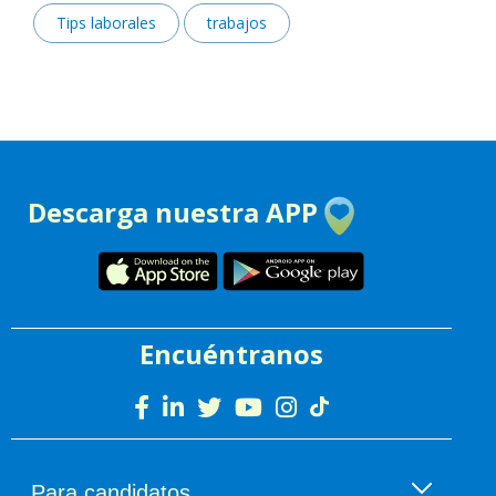
Tips laborales
trabajos
Descarga nuestra APP
Encuéntranos
Para candidatos