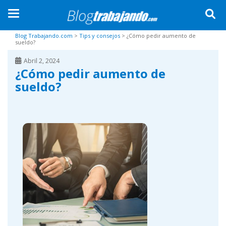
TOGGLE NAVIGATION
Skip to main content
Blog Trabajando.com
>
Tips y consejos
>
¿Cómo pedir aumento de
sueldo?
Abril 2, 2024
¿Cómo pedir aumento de
sueldo?