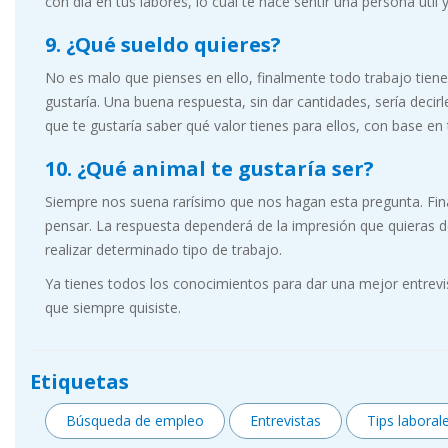
con día en tus labores, lo cual te hace sentir una persona útil 
9. ¿Qué sueldo quieres?
No es malo que pienses en ello, finalmente todo trabajo tiene
gustaría. Una buena respuesta, sin dar cantidades, sería decir
que te gustaría saber qué valor tienes para ellos, con base en
10. ¿Qué animal te gustaría ser?
Siempre nos suena rarísimo que nos hagan esta pregunta. Fina
pensar. La respuesta dependerá de la impresión que quieras de
realizar determinado tipo de trabajo.
Ya tienes todos los conocimientos para dar una mejor entrevi
que siempre quisiste.
Etiquetas
Búsqueda de empleo
Entrevistas
Tips laboral