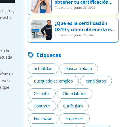
obtener tu certificación
SEC
publicado el junio 26, 2025
ículum y
evista
¿Qué es la certificación
OS10 y cómo obtenerla en
Chile?
publicado el junio 27, 2025
en la
Etiquetas
decuada
actualidad
buscar trabajo
“How to
tantes
Búsqueda de empleo
candidatos
a que
Cesantía
Clima laboral
Contrato
Currículum
Educación
Empresas