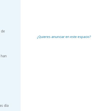
r de
¿Quieres anunciar en este espacio?
 han
e
as día