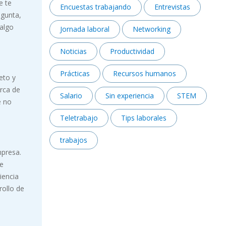
e te
Encuestas trabajando
Entrevistas
egunta,
 algo
Jornada laboral
Networking
Noticias
Productividad
Prácticas
Recursos humanos
eto y
erca de
Salario
Sin experiencia
STEM
e no
Teletrabajo
Tips laborales
trabajos
mpresa.
te
iencia
rollo de