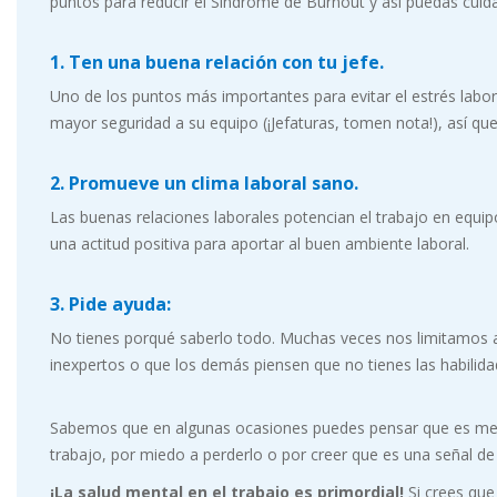
puntos para reducir el Síndrome de Burnout y así puedas cuidar
1. Ten una buena relación con tu jefe.
Uno de los puntos más importantes para evitar el estrés labora
mayor seguridad a su equipo (¡Jefaturas, tomen nota!), así que 
2. Promueve un clima laboral sano.
Las buenas relaciones laborales potencian el trabajo en equipo 
una actitud positiva para aportar al buen ambiente laboral.
3. Pide ayuda:
No tienes porqué saberlo todo. Muchas veces nos limitamos a
inexpertos o que los demás piensen que no tienes las habilid
Sabemos que en algunas ocasiones puedes pensar que es mejo
trabajo, por miedo a perderlo o por creer que es una señal de
¡La salud mental en el trabajo es primordial!
Si crees qu