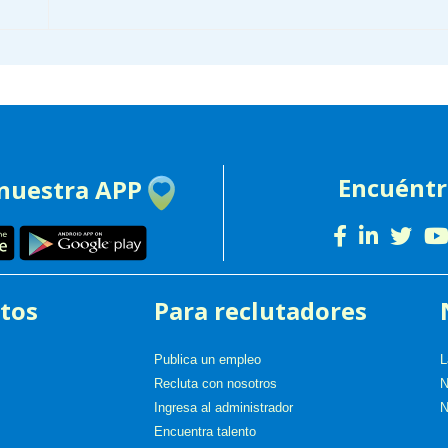
Encuént
 nuestra APP
tos
Para reclutadores
Publica un empleo
L
Recluta con nosotros
N
Ingresa al administrador
N
Encuentra talento