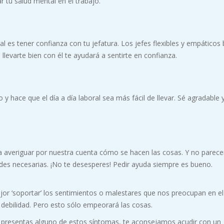
 tu salud mental en el trabajo.
l es tener confianza con tu jefatura. Los jefes flexibles y empáticos 
llevarte bien con él te ayudará a sentirte en confianza.
y hace que el día a día laboral sea más fácil de llevar. Sé agradable 
 averiguar por nuestra cuenta cómo se hacen las cosas. Y no parece
ades necesarias. ¡No te desesperes! Pedir ayuda siempre es bueno.
r ‘soportar’ los sentimientos o malestares que nos preocupan en el
 debilidad. Pero esto sólo empeorará las cosas.
e presentas alguno de estos síntomas, te aconsejamos acudir con un