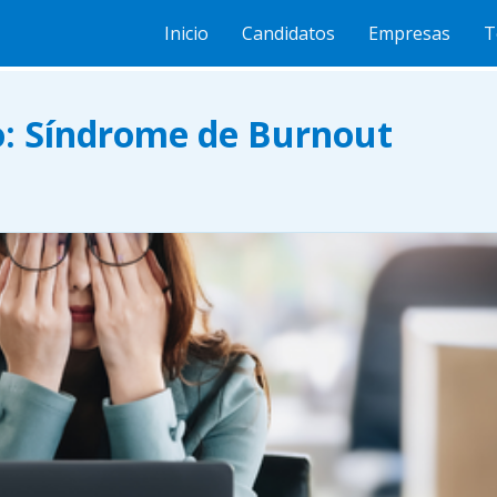
Síndrome de Burnout
Inicio
Candidatos
Empresas
T
o: Síndrome de Burnout