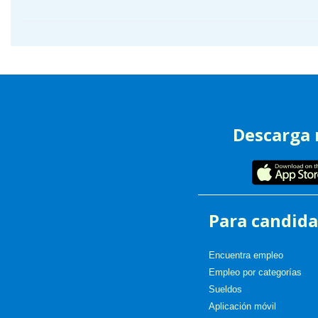
entradas
Descarga
Para candida
Encuentra empleo
Empleo por categorías
Sueldos
Aplicación móvil