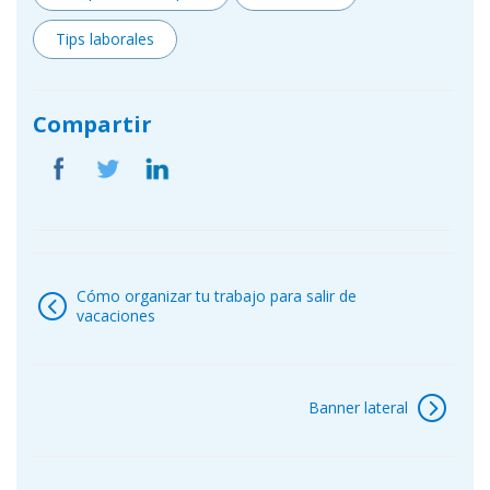
Tips laborales
Compartir
Navegación
de
Cómo organizar tu trabajo para salir de
entradas
vacaciones
Banner lateral