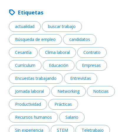
Etiquetas
actualidad
buscar trabajo
Búsqueda de empleo
candidatos
Cesantía
Clima laboral
Contrato
Currículum
Educación
Empresas
Encuestas trabajando
Entrevistas
Jornada laboral
Networking
Noticias
Productividad
Prácticas
Recursos humanos
Salario
Sin experiencia
STEM
Teletrabajo