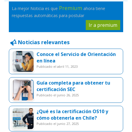
Premium
La mejor Noticia es que
ahora tiene
respuestas automáticas para postular
Ir a premium
Noticias relevantes
Conoce el Servicio de Orientación
en línea
publicado el abril 11, 2023
Guía completa para obtener tu
certificación SEC
publicado el junio 26, 2025
¿Qué es la certificación OS10 y
cómo obtenerla en Chile?
publicado el junio 27, 2025