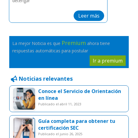
detenga!
Leer más
Premium
La mejor Noticia es que
ahora tiene
respuestas automáticas para postular
Ir a premium
Noticias relevantes
Conoce el Servicio de Orientación
en línea
publicado el abril 11, 2023
Guía completa para obtener tu
certificación SEC
publicado el junio 26, 2025