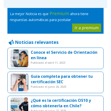
Premium
La mejor Noticia es que
ahora tiene
respuestas automáticas para postular
Ir a premium
Noticias relevantes
Conoce el Servicio de Orientación
en línea
publicado el abril 11, 2023
Guía completa para obtener tu
certificación SEC
publicado el junio 26, 2025
¿Qué es la certificación OS10 y
cómo obtenerla en Chile?
publicado el junio 27, 2025