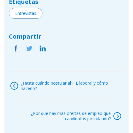
Etiquetas
Entrevistas
Compartir
Navegación
de
¿Hasta cuándo postular al IFE laboral y cómo
entradas
hacerlo?
¿Por qué hay más ofertas de empleo que
candidatos postulando?