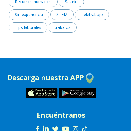
Recursos humanos
Salario
Sin experiencia
STEM
Teletrabajo
Tips laborales
trabajos
Descarga nuestra APP
Encuéntranos